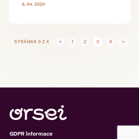
6. 04. 2020
STRÁNKA 3 Z 4
«
1
2
3
4
»
GDPR informace