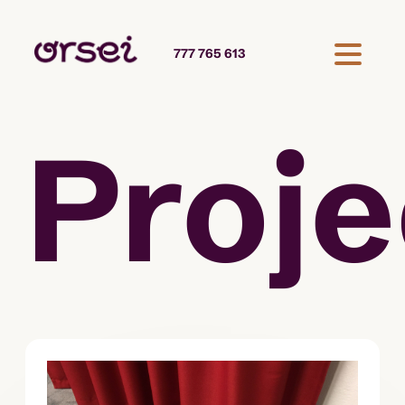
777 765 613
Proje