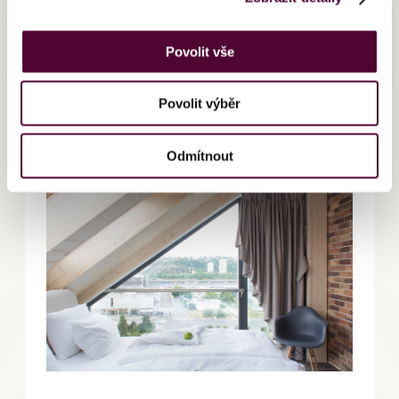
Karlín kanceláře
8. 04. 2020
Povolit vše
Povolit výběr
Odmítnout