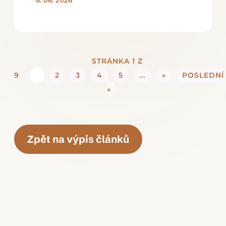
8. 06. 2026
STRÁNKA 1 Z
9
1
2
3
4
5
...
»
POSLEDNÍ
»
Zpět na výpis článků