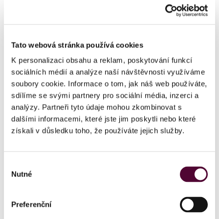
cokoliv do showroomu nastěhovat anebo z
něj vystěhovat. Celá situace skončila v roce
2013 přestěhováním, zůstali jsme ale v
Tato webová stránka používá cookies
Holešovicích. Já jsem ovšem v té době
udělala kvůli své důvěřivosti velkou chybu a
K personalizaci obsahu a reklam, poskytování funkcí
odsouhlasila jsem společný nájem s
sociálních médií a analýze naší návštěvnosti využíváme
obchodní partnerkou, která vyráběla
soubory cookie. Informace o tom, jak náš web používáte,
čalouněný sedací a lehací nábytek. Bohužel
sdílíme se svými partnery pro sociální média, inzerci a
se tato paní záhy ukázala jako velmi
analýzy. Partneři tyto údaje mohou zkombinovat s
neseriózní člověk, po pěti měsících odešla a
dalšími informacemi, které jste jim poskytli nebo které
mně zbylo na krku sto metrů, pro které jsme
získali v důsledku toho, že používáte jejich služby.
neměli uplatnění. V té době jsem se dohodla s
hradeckou firmou Polstrin, že začneme na
Výběr
pražském trhu nabízet jejich pohovky, křesla
Nutné
souhlasu
a postele. A od té doby se tedy věnujeme i
nábytku, dneska víceméně už stoprocentně
jenom z dílny firmy Polstrin.
Preferenční