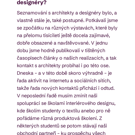
designéry?
Seznamování s architekty a designéry bylo, a
vlastně stále je, také postupné. Potkávali jsme
se zpočátku na různých výstavách, které byly
na přelomu tisíciletí ještě docela zajímavé,
dobře obsazené a navštěvované. V jednu
dobu jsme hodně publikovali v tištěných
časopisech články o našich realizacích, a tak
kontakt s architekty probíhal i po této ose.
Dneska – a v této době skoro výhradně – je
řada aktivit na internetu a sociálních sítích,
takže řada nových kontaktů přichází i odtud.
V neposlední řadě musím zmínit naši
spolupráci se školami interiérového designu,
kde školím studenty o textilu anebo pro ně
pořádáme různá produktová školení. Z
některých studentů se potom stávají naši
obchodní partneři – ku prospěchu všech