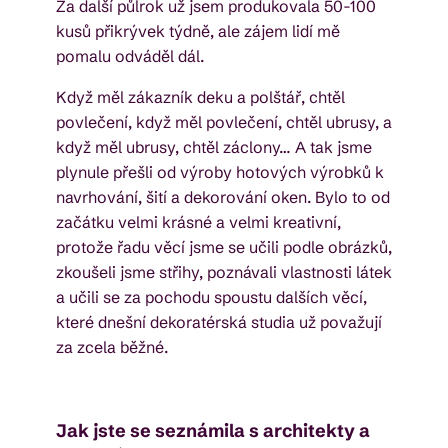
Za další půlrok už jsem produkovala 50-100
kusů přikrývek týdně, ale zájem lidí mě
pomalu odváděl dál.
Když měl zákazník deku a polštář, chtěl
povlečení, když měl povlečení, chtěl ubrusy, a
když měl ubrusy, chtěl záclony… A tak jsme
plynule přešli od výroby hotových výrobků k
navrhování, šití a dekorování oken. Bylo to od
začátku velmi krásné a velmi kreativní,
protože řadu věcí jsme se učili podle obrázků,
zkoušeli jsme střihy, poznávali vlastnosti látek
a učili se za pochodu spoustu dalších věcí,
které dnešní dekoratérská studia už považují
za zcela běžné.
Jak jste se seznámila s architekty a