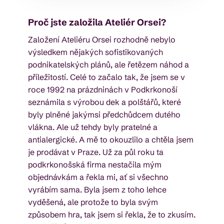
Proč jste založila Ateliér Orsei?
Založení Ateliéru Orsei rozhodně nebylo
výsledkem nějakých sofistikovaných
podnikatelských plánů, ale řetězem náhod a
příležitostí. Celé to začalo tak, že jsem se v
roce 1992 na prázdninách v Podkrkonoší
seznámila s výrobou dek a polštářů, které
byly plněné jakýmsi předchůdcem dutého
vlákna. Ale už tehdy byly pratelné a
antialergické. A mě to okouzlilo a chtěla jsem
je prodávat v Praze. Už za půl roku ta
podkrkonošská firma nestačila mým
objednávkám a řekla mi, ať si všechno
vyrábím sama. Byla jsem z toho lehce
vyděšená, ale protože to byla svým
způsobem hra, tak jsem si řekla, že to zkusím.