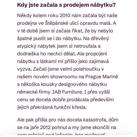
Kdy jste začala s prodejem nábytku?
Někdy kolem roku 2010 nám začala být naše
prodejna ve Štěpánské ulici opravdu malá. A
v té době jsem si začala říkat, že by nebylo
špatné pustit se i do nábytku. Na dřevěný
atypický nábytek jsem si netroufala a
dodneška ho nechci dělat. Ale propojení
nábytku s látkami mi přišlo jako zajímavá
výzva. Začali jsme velmi polehoučku v
našem novém showroomu na Prague Marině
s několika kousky designového nábytku
německé firmy JAB Furniture. I přes vyšší
cenu se docela dobře prodávala především
jejich překrásná funkční křesla.
Ale pak přišla pro nás docela katastrofa, dům
se na jaře 2012 pohnul a my jsme skončili na
osm měsíců pod lešením, bez možnosti